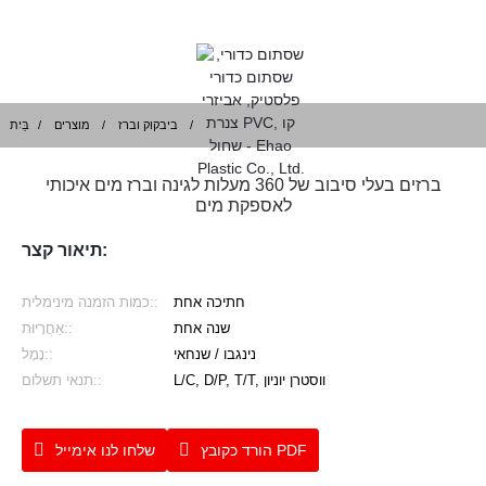
ביבקוק וברז
מוצרים
בַּיִת
ברזים בעלי סיבוב של 360 מעלות לגינה וברז מים איכותי
לאספקת מים
תיאור קצר:
חתיכה אחת
כמות הזמנה מינימלית::
שנה אחת
אַחֲרָיוּת::
נינגבו / שנחאי
נָמָל::
L/C, D/P, T/T, ווסטרן יוניון
תנאי תשלום::
הורד כקובץ PDF
שלחו לנו אימייל