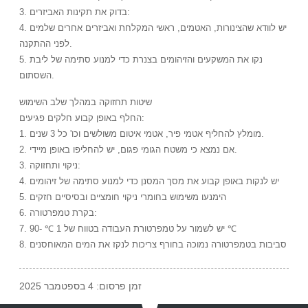
3. בדוק את תקינות האביזרים:
4. יש לוודא שהצינורות, האטמים, ראשי המקלחת ואביזרים אחרים שלמים
לפני ההתקנה.
5. נקו את המשקעים והזיהומים בצנרת כדי למנוע סתימה של ליבת
השסתום.
שיטות תחזוקה במהלך שלב השימוש
החלף באופן קבוע חלקים פגיעים:
1. מומלץ להחליף אטמי פיר, אטמי איטום משולשים וכו' כל 3 שנים.
2. אם נמצא כי משטח הגומי פגום, יש להחליפו באופן מיידי.
3. ניקוי ותחזוקה:
4. יש לנקות באופן קבוע את מסך המסנן כדי למנוע סתימה של זיהומים
5. הימנעו משימוש בחומרי ניקוי חומציים ובסיסיים חזקים
6. בקרת טמפרטורה:
7. יש לשמור על טמפרטורת העבודה בטווח של 1 ℃ -90 ℃
8. סביבות בטמפרטורה נמוכה בחורף צריכות לנקז את המים המאוחסנים
זמן פרסום: 4 בספטמבר 2025