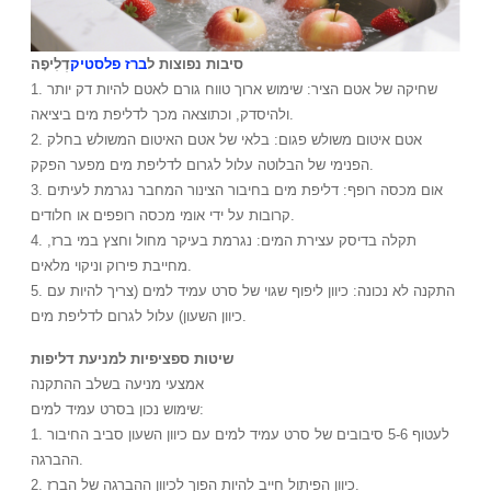
סיבות נפוצות ל
ברז פלסטיק
דְלִיפָה
1. שחיקה של אטם הציר: שימוש ארוך טווח גורם לאטם להיות דק יותר
ולהיסדק, וכתוצאה מכך לדליפת מים ביציאה.
2. אטם איטום משולש פגום: בלאי של אטם האיטום המשולש בחלק
הפנימי של הבלוטה עלול לגרום לדליפת מים מפער הפקק.
3. אום מכסה רופף: דליפת מים בחיבור הצינור המחבר נגרמת לעיתים
קרובות על ידי אומי מכסה רופפים או חלודים.
4. תקלה בדיסק עצירת המים: נגרמת בעיקר מחול וחצץ במי ברז,
מחייבת פירוק וניקוי מלאים.
5. התקנה לא נכונה: כיוון ליפוף שגוי של סרט עמיד למים (צריך להיות עם
כיוון השעון) עלול לגרום לדליפת מים.
שיטות ספציפיות למניעת דליפות
אמצעי מניעה בשלב ההתקנה
שימוש נכון בסרט עמיד למים:
1. לעטוף 5-6 סיבובים של סרט עמיד למים עם כיוון השעון סביב החיבור
ההברגה.
2. כיוון הפיתול חייב להיות הפוך לכיוון ההברגה של הברז.