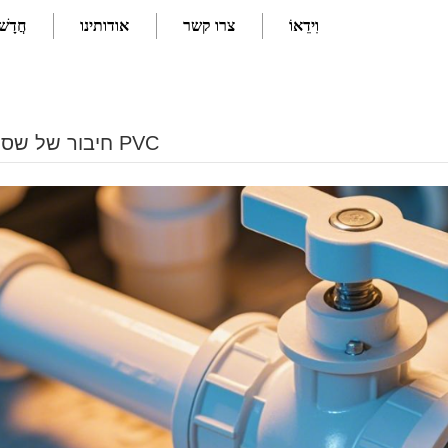
וִידֵאוֹ
צרו קשר
אודותינו
חֲדָשׁ
חיבור של שסתום כדור PVC