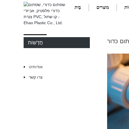
וֹת
מוצרים
בַּיִת
חיבור של שסתום כדור PVC
חֲדָשׁוֹת
בַּיִת
חֲדָשׁוֹת
אודותינו
צרו קשר