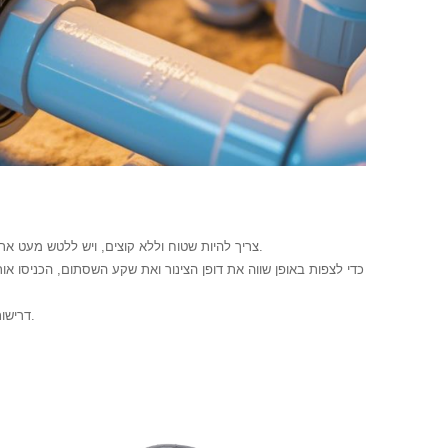
(א) טיפול בפתיחת הצינור: חתך צינור ה-PVC צריך להיות שטוח וללא קוצים, ויש ללטש מעט את הדופן החיצונית של הצינור כדי לשפר את ההידבקות.
(ג) דרישות ריפוי: יש להמתין לפחות שעה, ולבצע בדיקת איטום בלחץ עבודה של פי 1.5 לפני הכנסת מים.