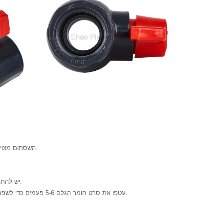
(א) השסתום מצויד במפרקים גמישים בשני הקצוות, ופירוק מהיר מושג על ידי הידוק טבעת האיטום בעזרת אומים.
(א) יש להתקין את המשטח הקמור של טבעת איטום המפרק כשהוא פונה כלפי חוץ כדי למנוע תזוזה ודליפה.
(ב) עטפו את סרט חומר הגלם 5-6 פעמים כדי לשפר את האטימה במהלך חיבור ההברגה, הדקו מראש ידנית ולאחר מכן חזקו בעזרת מפתח ברגים.