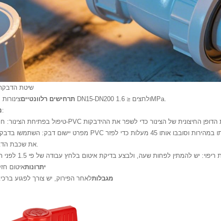
1. שיטת הדבקה
צינורות קבועים בקוטר DN15-DN200 ולחצים ≤ 1.6MPa.
תרחישים רלוונטיים
:
נ
את שכבת הדבק באופן שווה.
יתרונות
איטום חזק
מגבלות
לאחר הפירוק, יש צורך לפגוע ברכ