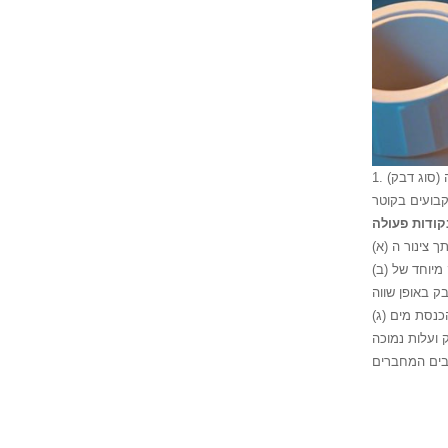
 (סוג דבק)
קודות פעולה
(ב) מפרט יישום דבק: השתמשו בדבק מיוחד של PVC כדי לצפות באופן שווה את דופן הצינור ואת שקע השסתום, הכניסו אותו במהירות וסובבו אותו 45 מעלות כדי לפזר
 ועלות נמוכה
יבים המחברים